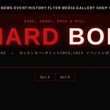
P
NEWS
EVENT
HISTORY
FLYER
MEDIA
GALLERY
SHOP
RIDE, SHOUT, ROCK & ROLL
HARD
BO
ZINE —
ロッケンロー★サミット2018,2019 イベントレ
Vol.3
Vol.5