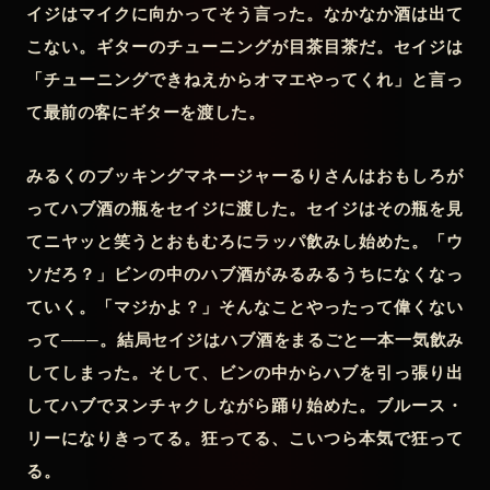
イジはマイクに向かってそう言った。なかなか酒は出て
こない。ギターのチューニングが目茶目茶だ。セイジは
「チューニングできねえからオマエやってくれ」と言っ
て最前の客にギターを渡した。
みるくのブッキングマネージャーるりさんはおもしろが
ってハブ酒の瓶をセイジに渡した。セイジはその瓶を見
てニヤッと笑うとおもむろにラッパ飲みし始めた。「ウ
ソだろ？」ビンの中のハブ酒がみるみるうちになくなっ
ていく。「マジかよ？」そんなことやったって偉くない
って───。結局セイジはハブ酒をまるごと一本一気飲み
してしまった。そして、ビンの中からハブを引っ張り出
してハブでヌンチャクしながら踊り始めた。ブルース・
リーになりきってる。狂ってる、こいつら本気で狂って
る。