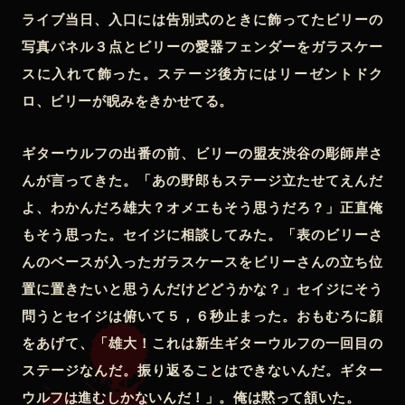
ライブ当日、入口には告別式のときに飾ってたビリーの
写真パネル３点とビリーの愛器フェンダーをガラスケー
スに入れて飾った。ステージ後方にはリーゼントドク
ロ、ビリーが睨みをきかせてる。
ギターウルフの出番の前、ビリーの盟友渋谷の彫師岸さ
んが言ってきた。「あの野郎もステージ立たせてえんだ
よ、わかんだろ雄大？オメエもそう思うだろ？」正直俺
もそう思った。セイジに相談してみた。「表のビリーさ
んのベースが入ったガラスケースをビリーさんの立ち位
置に置きたいと思うんだけどどうかな？」セイジにそう
問うとセイジは俯いて５，６秒止まった。おもむろに顔
をあげて、「雄大！これは新生ギターウルフの一回目の
ステージなんだ。振り返ることはできないんだ。ギター
ウルフは進むしかないんだ！」。俺は黙って頷いた。