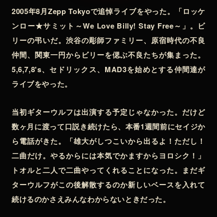
2005年8月Zepp Tokyoで追悼ライブをやった。「ロッケ
ンロー★サミット～We Love Billy! Stay Free～」。ビ
リーの弔いだ。渋谷の彫師ファミリー、原宿時代の不良
仲間、関東一円からビリーを偲ぶ不良たちが集まった。
5,6,7,8's、セドリックス、MAD3を始めとする仲間達が
ライブをやった。
当初ギターウルフは出演する予定じゃなかった。だけど
数ヶ月に渡って口説き続けたら、本番1週間前にセイジか
ら電話がきた。「雄大がしつこいから出るよ！ただし！
二曲だけ。やるからには本気でかますからヨロシク！」
トオルと二人で二曲やってくれることになった。まだギ
ターウルフがこの後解散するのか新しいベースを入れて
続けるのかさえみんなわからないときだった。