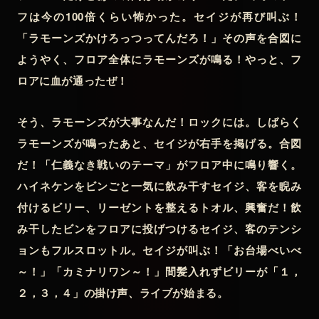
フは今の100倍くらい怖かった。セイジが再び叫ぶ！
「ラモーンズかけろっつってんだろ！」その声を合図に
ようやく、フロア全体にラモーンズが鳴る！やっと、フ
ロアに血が通ったぜ！
そう、ラモーンズが大事なんだ！ロックには。しばらく
ラモーンズが鳴ったあと、セイジが右手を掲げる。合図
だ！「仁義なき戦いのテーマ」がフロア中に鳴り響く。
ハイネケンをビンごと一気に飲み干すセイジ、客を睨み
付けるビリー、リーゼントを整えるトオル、興奮だ！飲
み干したビンをフロアに投げつけるセイジ、客のテンシ
ョンもフルスロットル。セイジが叫ぶ！「お台場べいべ
～！」「カミナリワン～！」間髪入れずビリーが「１，
２，３，４」の掛け声、ライブが始まる。