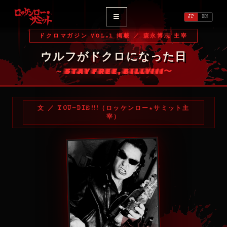
≡
JP
EN
ドクロマガジン VOL.1 掲載 ／ 森永博志 主宰
ウルフがドクロになった日
～STAY FREE, BILLY!!!〜
文 ／ YOU-DIE!!!（ロッケンロー★サミット主
宰）