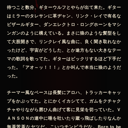
待つこと数分、ギターウルフとやらが出て来た。ギター
はミラーのタレサンに革ヂャン、リンク・レイで有名な
ビザールギター、ダンエレクトロ・ロングホーンをマシ
ンガンのように構えている。まさに狼のような髪型をし
て大股開きで、リンクレイ風な曲に、良く聞き取れなか
ったけど、宇宙がどうした、とか途方もない大きなテー
マの歌詞を歌ってた。ギターはビックリするほど下手だ
った。「アオ～ッ！！！」とか叫んで本当に狼のようだ
った。
チーマー風なベースは長髪にアロハ、トラッカーキャッ
プをかぶってた。とにかくイカシてて、ガムをクチャク
チャやりながら唇ひん曲げて客に見栄を切っていた。Ｖ
ＡＮＳＯＮの連中に唾を吐いたり蹴っ飛ばしたりなんか
無茶苦茶なヤツだ。こいつチンピラだな。Born to be