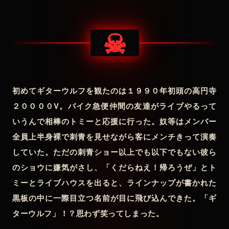
☠
初めてギターウルフを観たのは１９９０年初頭の高円寺
２００００V。バイク急便仲間の友達がライブやるって
いうんで相棒のトミーと応援に行った。奴等はメンバー
全員上半身裸で刺青を見せながら客にメンチきって演奏
していた。ただの刺青ショー以上でも以下でもない彼ら
のショウに嫌気がさし、「くだらねえ！帰ろうぜ」とト
ミーとライブハウスを出ると、ラインナップが書かれた
黒板の中に一際目立つ名前が目に飛び込んできた。「ギ
ターウルフ」！？思わず笑ってしまった。