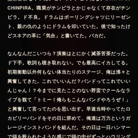
CHINPIRA。職業がチンピラとかじゃなくて存在がチン
ピラ。ド不良。ドラムはボーリングシャツにリーゼン
ト、親の仇のようにドラムを叩いていた。後で知ったけ
どスネアの革に「気合」と書いてた。バカだ。
なんなんだこいつら？演奏はとにかく滅茶苦茶だった。
ド下手。歌詞も聴き取れない。でも最高にイカしてる。
初期衝動以外何もない体当たりのステージ、俺は沸々と
興奮してきた。これでいいんだ？バンドってこれでいい
んじゃん！？今までに見たことのない野蛮でクールなラ
イブを観て「トミー！俺らもこんなバンドやろうぜ！」
と興奮して言ってたのを思い出す。早速当時やってたロ
カビリーバンドをその日に辞めて、俺達は万力というガ
レージインストバンドを組んだ。その日は一日ハンマー
で頭を殴られたような感じで頭の中がずっとハウリング