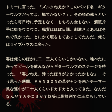
トミーに言った。「ズルクねえか？このバンド名、ギタ
ーウルフだってよ、観てかない？」。その頃の俺らとい
ったら毎日特に予定もなく、もちろん金もない、酒瓶片
手に街をウロウロ。職質はほぼ日課。刺激さえあればそ
れで良かった。とにかく暇をもてあましてたんだ。俺ら
はライブハウスに戻った。
客は俺らのほかに二、三人くらいしかいない。地べたに
座ってビールを飲みながらギターウルフのステージを待
った。「客少ねえ。帰ったほうがよかったかもな」、そ
う思った瞬間、ＶＡＮＳＯＮの革ヂャンを来たチーマー
風な連中が二十人くらいドカドカと入ってきた。なんだ
なんだ？カチコミか？奴等は最前列で仁王立ちしてい
る。