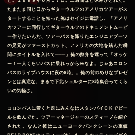
と。１９９９年６月１７日。二週間ほど休みがとれた。
たまたま同じ日からギターウルフのアメリカツアーがス
タートすることを知った俺はセイジに電話し、「アメリ
カツアーに同行してギターウルフのドキュメントムービ
ー作りたいんだ、ツアーバスを降りたエンジニアブーツ
の足元がファーストカット、アメリカの大地を踏んだ瞬
間にタイトルを入れて───」俺の熱弁を遮って「オッケ
ー！一人くらいバスに乗れっから来なよ。じゃあコロン
バスのライブハウスに夜の8時」。俺の前のめりなプレゼ
ンとは真逆な、まるで下北シェルターに8時集合ってくら
いの気軽さ。
コロンバスに着くと既にみんなはスタンバイＯＫでビー
ルを飲んでた。ツアーマネージャーのスティーブを紹介
された。なんと彼はニューヨークパンクシーンの重鎮