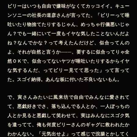
ビリーはいつも自由で嫌味がなくてカッコイイ。キュー
ンソニーの社長の道彦さんが言ってた、「ビリーって唾
吐いたり物捨てたりするじゃん、めっちゃ行儀悪いじゃ
ん？でも一緒にいて一度もイヤな気したことないんだよ
ね？なんでかな？って考えたんだけど、似合ってんの
よ、それが自然と言うか───、要するに似合ってりゃ全
然ＯＫで、似合ってないヤツが唾吐いたりするからイヤ
な気するんだ、ってビリー見てて思った」って言って
た。スゴイ納得。あんな板に付いた不良いないもん。
で、寅さんみたいに風来坊で自由でみんなに愛されて
て、悪戯好きでさ、落ち込んでる人とか、一人ぽっちの
人とか見ると悪戯して笑わせて、実はみんなにスゴク気
を遣ってて、俺も何度ビリーさんのギャグに救われたか
わかんない。「元気出せよ」って感じで浣腸とかしてく