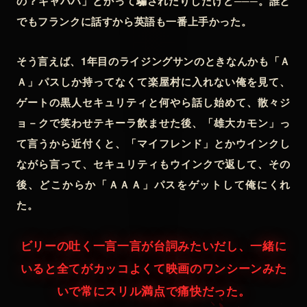
の？ギャハハ」とかって騙されたりしたけど───。誰と
でもフランクに話すから英語も一番上手かった。
そう言えば、1年目のライジングサンのときなんかも「Ａ
Ａ」パスしか持ってなくて楽屋村に入れない俺を見て、
ゲートの黒人セキュリティと何やら話し始めて、散々ジ
ョ－クで笑わせテキーラ飲ませた後、「雄大カモン」っ
て言うから近付くと、「マイフレンド」とかウインクし
ながら言って、セキュリティもウインクで返して、その
後、どこからか「ＡＡＡ」パスをゲットして俺にくれ
た。
ビリーの吐く一言一言が台詞みたいだし、一緒に
いると全てがカッコよくて映画のワンシーンみた
いで常にスリル満点で痛快だった。