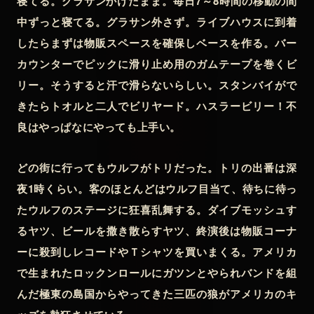
寝てる。グラサンかけたまま。毎日7～8時間の移動の間
中ずっと寝てる。グラサン外さず。ライブハウスに到着
したらまずは物販スペースを確保しベースを作る。バー
カウンターでピックに滑り止め用のガムテープを巻くビ
リー。そうすると汗で滑らないらしい。スタンバイがで
きたらトオルと二人でビリヤード。ハスラービリー！不
良はやっぱなにやっても上手い。
どの街に行ってもウルフがトリだった。トリの出番は深
夜1時くらい。客のほとんどはウルフ目当て、待ちに待っ
たウルフのステージに狂喜乱舞する。ダイブモッシュす
るヤツ、ビールを撒き散らすヤツ、終演後は物販コーナ
ーに殺到しレコードやＴシャツを買いまくる。アメリカ
で生まれたロックンロールにガツンとやられバンドを組
んだ極東の島国からやってきた三匹の狼がアメリカのキ